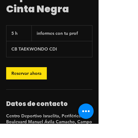
Cinta Negra
informes
con
5 h
5
informes con tu prof
tu
prof
h
CB TAEKWONDO CDI
Reservar ahora
Datos de contacto
Centro Deportivo Israelita, Periférico
Boulevard Manuel Ávila Camacho, Campo
Militar 1 A, Naucalpan de Juárez, Méx.,
México